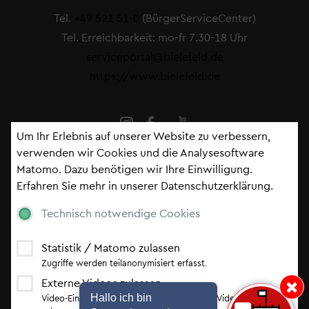
Tel.
+49 521 51-0
(BürgerServiceCenter)
Tel. Erreichbarkeit: mo-fr 7.30-18 Uhr
serviceportal@bielefeld.de
https://www.bielefeld.de
Um Ihr Erlebnis auf unserer Website zu verbessern,
verwenden wir Cookies und die Analysesoftware
Matomo. Dazu benötigen wir Ihre Einwilligung.
Fußzeile
Impressum
Erfahren Sie mehr in unserer
Datenschutzerklärung
.
Kontakt
Serviceportal
Technisch notwendige Cookies
Datenschutzerklärung
Cookie-Einstellungen
Statistik / Matomo zulassen
Erklärung zur Barrierefreiheit
Zugriffe werden teilanonymisiert erfasst.
Externe Videos zulassen
Hinweis: Hallo i
Newsletter
Hallo ich bin
Video-Einbindung von YouTube, Vimeo und Video.Taxi