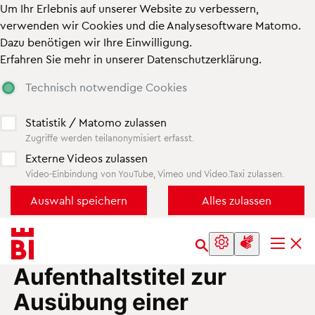
Um Ihr Erlebnis auf unserer Website zu verbessern,
verwenden wir Cookies und die Analysesoftware Matomo.
Dazu benötigen wir Ihre Einwilligung.
Erfahren Sie mehr in unserer
Datenschutzerklärung
.
Technisch notwendige Cookies
Statistik / Matomo zulassen
Zugriffe werden teilanonymisiert erfasst.
Externe Videos zulassen
Video-Einbindung von YouTube, Vimeo und Video.Taxi zulassen.
Inhalt
Menü
anspringen
anspringen