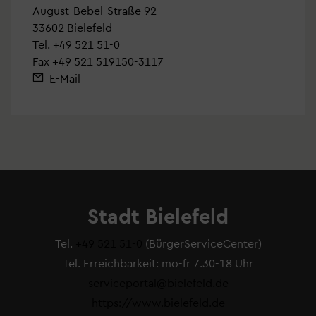
August-Bebel-Straße 92
33602 Bielefeld
Tel.
+49 521 51-0
Fax +49 521 519150-3117
E-Mail
Stadt Bielefeld
Tel.
+49 521 51-0
(BürgerServiceCenter)
Tel. Erreichbarkeit: mo-fr 7.30-18 Uhr
serviceportal@bielefeld.de
https://www.bielefeld.de