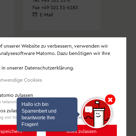
Fax +49 521 51-6183
 dem Laufenden -
abonnieren Sie unsere
E-Mail
auf unserer Website zu verbessern, verwenden wir
Analysesoftware Matomo. Dazu benötigen wir Ihre
 in unserer
Datenschutzerklärung
.
otwendige Cookies
Matomo zulassen
Hinweis: Hallo ich bin Sp
 teilanonymisiert erfasst.
Hallo ich bin
os zulassen
Sparrenbert und
g von YouTube, Vimeo und Video.Taxi zulassen.
beantworte Ihre
Fragen!