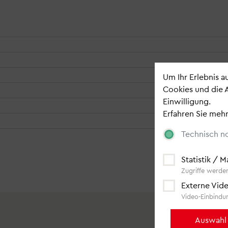
Bleiben Sie auf
Newsletter
.
Um Ihr Erlebnis 
Cookies und die 
portal
Einwilligung.
Erfahren Sie mehr
Technisch n
Statistik / 
Zugriffe werden
Externe Vide
Video-Einbindun