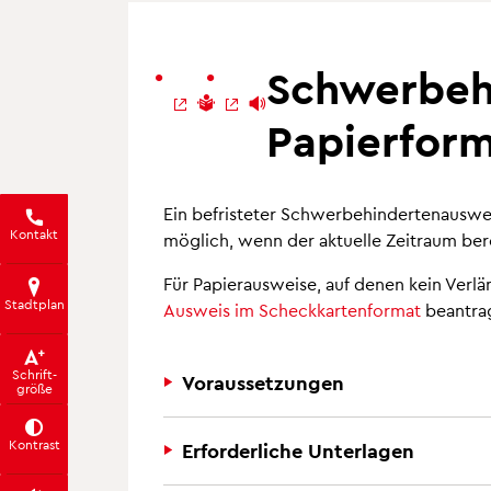
Gleichstellungsstelle
Kinder.Jugend.Familie
Stadtwald
Sicherheit
Soziales Miteinander
Wirtschaftsförderung
Schwerbeh
Geoinformation.Kataster
Wissenschaftsstandort
Wohnen
Wissenschaftsstadt
Papierform
Pressedienst
Straßenreinigung und Winterdienst
Ein befristeter Schwerbehindertenausweis
Abfall- und Wertstoffentsorgung
Kontakt
möglich, wenn der aktuelle Zeitraum bere
Bevölkerungsschutz
Für Papierausweise, auf denen kein Verlä
Straßeninstandhal
Stadtplan
Ausweis im Scheckkartenformat
beantra
Schrift­
Voraussetzungen
größe
Kontrast
Erforderliche Unterlagen