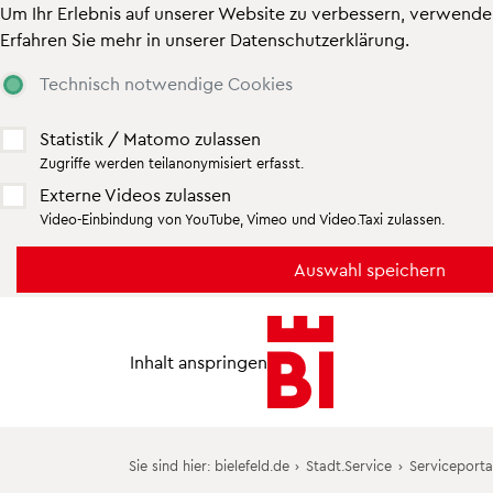
Um Ihr Erlebnis auf unserer Website zu verbessern, verwende
Erfahren Sie mehr in unserer
Datenschutzerklärung
.
Technisch notwendige Cookies
Mein Serviceportal
Oberbürgermeisterin
Bauen
Kultur
Statistik / Matomo zulassen
Terminvereinbarung
Spenden, Stiftungen & Nachlässe
Dialog & Beteiligung
Heimat-Tierpark Olderdissen
Zugriffe werden teilanonymisiert erfasst.
Karriere bei der Stadt
Bildung
Bielefeld in Zahlen
Veranstaltungskalender
Externe Videos zulassen
Video-Einbindung von YouTube, Vimeo und Video.Taxi zulassen.
Baustellenauskunft
Politik
Regiopolregion
Tourismus
Soziale Leistungen
Wahlen in Bielefeld
Digitalisierung
Online-Ferienkalender
Nachhaltig einkaufen - OrtsKundIch
Gesundheit
Klima
Sport
Veröffentlichungen der Stadt
Lebensmittelüberwachung
Mobilität
Stadtgrün und Landschaft
Inhalt anspringen
Stadtverwaltung
Veterinärwesen
Nachhaltigkeit
Branchenbuch
Stadtbezirke
Umwelt
Friedhöfe und Bestattungen
Städtepartnerschaften
Planen
Sie sind hier:
bielefeld.de
›
Stadt.Service
›
Serviceporta