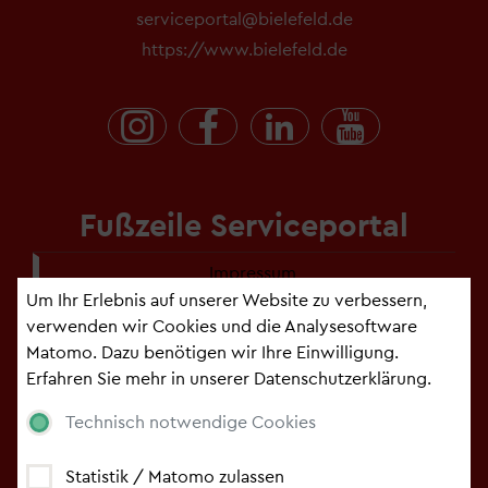
serviceportal@bielefeld.de
https://www.bielefeld.de
Fußzeile Serviceportal
Impressum
Um Ihr Erlebnis auf unserer Website zu verbessern,
Kontakt
verwenden wir Cookies und die Analysesoftware
Matomo. Dazu benötigen wir Ihre Einwilligung.
Datenschutzerklärung
Erfahren Sie mehr in unserer
Datenschutzerklärung
.
Cookie-Einstellungen
Technisch notwendige Cookies
Erklärung zur Barrierefreiheit
Statistik / Matomo zulassen