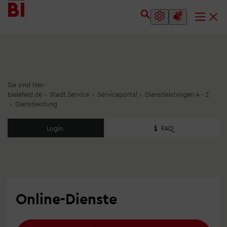
Inhalt
Menü
anspringen
anspringen
Sie sind hier:
bielefeld.de
›
Stadt.Service
›
Serviceportal
›
Dienstleistungen A - Z
›
Dienstleistung
Login
FAQ
Online-Dienste