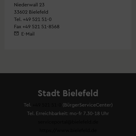
Niederwall 23
33602 Bielefeld
Tel.
+49 521 51-0
Fax +49 521 51-8568
E-Mail
Stadt Bielefeld
Tel.
+49 521 51-0
(BürgerServiceCenter)
Tel. Erreichbarkeit: mo-fr 7.30-18 Uhr
serviceportal@bielefeld.de
https://www.bielefeld.de