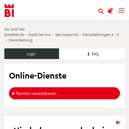
Inhalt
Menü
anspringen
anspringen
Sie sind hier:
bielefeld.de
›
Stadt.Service
›
Serviceportal
›
Dienstleistungen A - Z
›
Dienstleistung
Login
FAQ
Online-Dienste
Termin vereinbaren