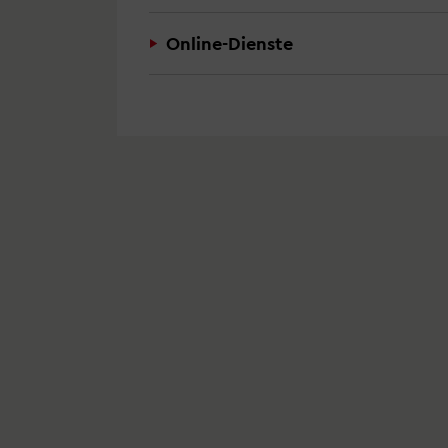
Bevölkerungsschutz
Online-Dienste
Straßeninstandhaltung und -besch