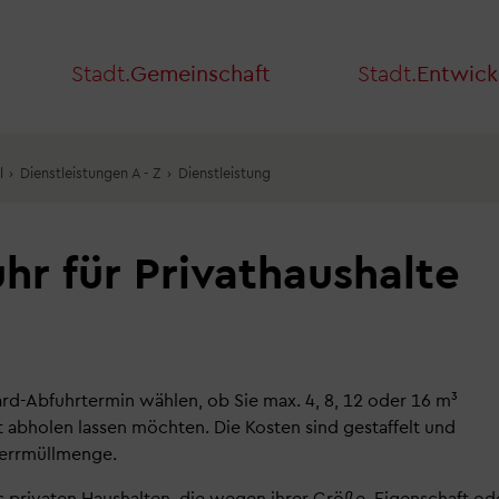
Stadt.
Gemeinschaft
Stadt.
Entwick
l
›
Dienstleistungen A - Z
›
Dienstleistung
uhr für Privathaushalte
h
rd-Abfuhrtermin wählen, ob Sie max. 4, 8, 12 oder 16 m³
ut abholen lassen möchten. Die Kosten sind gestaffelt und
Sperrmüllmenge.
privaten Haushalten, die wegen ihrer Größe, Eigenschaft od