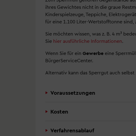
ihres Gewichtes nicht in die graue Rest
Branchenbuch
Stadtbezirke
Umwelt
Kinderspielzeuge, Teppiche, Elektrogerä
für eine 1.100 Liter-Wertstofftonne sind,
Friedhöfe und Bestattungen
Städtepartnerschaften
Planen
Sie möchten wissen, was z. B. 4 m³ bede
Gleichstellungsstelle
Kinder.Jugend.Familie
Stadtwald
Sie
hier ausführliche Informationen
.
Wenn Sie für ein
Gewerbe
eine Sperrmül
Sicherheit
Soziales Miteinander
Wirtschaftsförderung
BürgerServiceCenter.
Geoinformation.Kataster
Wissenschaftsstandort
Alternativ kann das Sperrgut auch selbs
Wohnen
Wissenschaftsstadt
Voraussetzungen
Pressedienst
Straßenreinigung und Winterdiens
Kosten
Abfall- und Wertstoffentsorgung
Verfahrensablauf