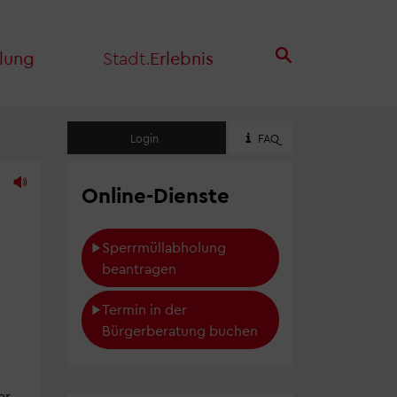
lung
Stadt.
Erlebnis
Login
FAQ
Online-Dienste
Sperrmüllabholung 
beantragen
Termin in der 
Bürgerberatung buchen
er