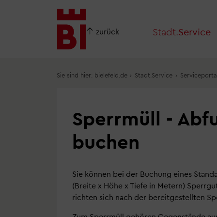
Inhalt
Menü
anspringen
anspringen
Stadt.
Service
zurück
Mein Serviceportal
Oberbürgermeisterin
Bauen
Kultur
Sie sind hier:
bielefeld.de
›
Stadt.Service
›
Serviceporta
Terminvereinbarung
Spenden, Stiftungen & Nachlässe
Dialog & Beteiligung
Heimat-Tierpark Olderdissen
Karriere bei der Stadt
Bildung
Bielefeld in Zahlen
Veranstaltungskalender
Sperrmüll - Abf
Baustellenauskunft
Politik
Regiopolregion
Tourismus
buchen
Soziale Leistungen
Wahlen in Bielefeld
Digitalisierung
Online-Ferienkalender
Nachhaltig einkaufen - OrtsKundIc
Gesundheit
Klima
Sport
Sie können bei der Buchung eines Standa
(Breite x Höhe x Tiefe in Metern) Sperrg
Veröffentlichungen der Stadt
Lebensmittelüberwachung
Mobilität
Stadtgrün und Landschaft
richten sich nach der bereitgestellten 
Stadtverwaltung
Veterinärwesen
Nachhaltigkeit
Zum Sperrmüll gehören Gegenstände aus 