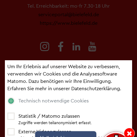
Tel. Erreichbarkeit: mo-fr 7.30-18 Uhr
serviceportal@bielefeld.de
https://www.bielefeld.de
Um Ihr Erlebnis auf unserer Website zu verbessern,
verwenden wir Cookies und die Analysesoftware
Fußzeile Serviceportal
Matomo. Dazu benötigen wir Ihre Einwilligung.
Impressum
Erfahren Sie mehr in unserer
Datenschutzerklärung
.
Kontakt
Technisch notwendige Cookies
Datenschutzerklärung
Cookie-Einstellungen
Statistik / Matomo zulassen
Erklärung zur Barrierefreiheit
Zugriffe werden teilanonymisiert erfasst.
Externe Videos zulassen
Hinweis: Hallo i