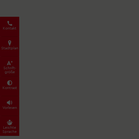
Kontakt
Stadtplan
Schrift­
größe
Kontrast
Vorlesen
Leichte
Sprache