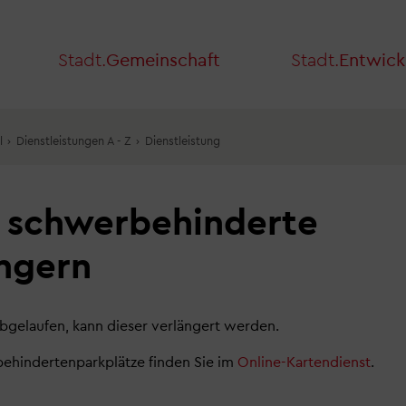
Stadt.
Gemeinschaft
Stadt.
Entwick
l
›
Dienstleistungen A - Z
›
Dienstleistung
r schwerbehinderte
ngern
h
bgelaufen, kann dieser verlängert werden.
rbehindertenparkplätze finden Sie im
Online-Kartendienst
.