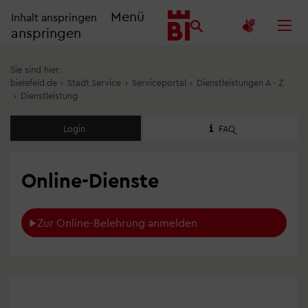
Menü
Inhalt anspringen
anspringen
Sie sind hier:
bielefeld.de
›
Stadt.Service
›
Serviceportal
›
Dienstleistungen A - Z
›
Dienstleistung
Login
FAQ
Online-Dienste
Zur Online-Belehrung anmelden