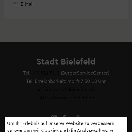
E-Mail
Stadt Bielefeld
Tel.
+49 521 51-0
(BürgerServiceCenter)
Tel. Erreichbarkeit: mo-fr 7.30-18 Uhr
serviceportal@bielefeld.de
https://www.bielefeld.de
Um Ihr Erlebnis auf unserer Website zu verbessern,
verwenden wir Cookies und die Analysesoftware