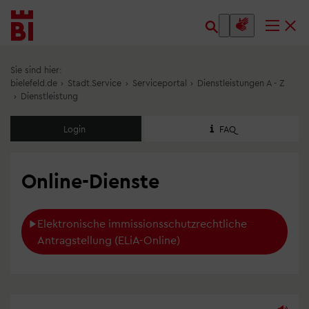
Inhalt
Menü
anspringen
anspringen
Sie sind hier:
bielefeld.de
›
Stadt.Service
›
Serviceportal
›
Dienstleistungen A - Z
›
Dienstleistung
Login
FAQ
Online-Dienste
Elektronische immissionsschutzrechtliche 
Antragstellung (ELiA-Online)