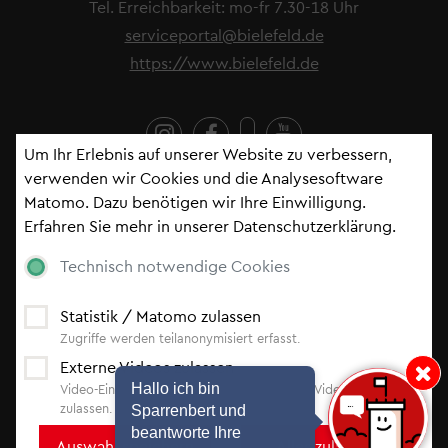
Tel. Erreichbarkeit: mo-fr 7.30-18 Uhr
serviceportal@bielefeld.de
https://www.bielefeld.de
Um Ihr Erlebnis auf unserer Website zu verbessern,
verwenden wir Cookies und die Analysesoftware
Matomo. Dazu benötigen wir Ihre Einwilligung.
Fußzeile
Impressum
Erfahren Sie mehr in unserer
Datenschutzerklärung
.
Kontakt
Serviceportal
Technisch notwendige Cookies
Datenschutzerklärung
Cookie-Einstellungen
Statistik / Matomo zulassen
Erklärung zur Barrierefreiheit
Zugriffe werden teilanonymisiert erfasst.
Externe Videos zulassen
Hinweis: Hallo i
Newsletter
Hallo ich bin
Video-Einbindung von YouTube, Vimeo und Video.Taxi
zulassen.
Sparrenbert und
beantworte Ihre
Bleiben Sie auf dem Laufenden -
abonnieren Sie