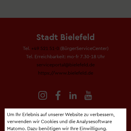
Stadt Bielefeld
Tel.
+49 521 51-0
(BürgerServiceCenter)
Tel. Erreichbarkeit: mo-fr 7.30-18 Uhr
serviceportal@bielefeld.de
https://www.bielefeld.de
Um Ihr Erlebnis auf unserer Website zu verbessern,
verwenden wir Cookies und die Analysesoftware
Fußzeile Serviceportal
Matomo. Dazu benötigen wir Ihre Einwilligung.