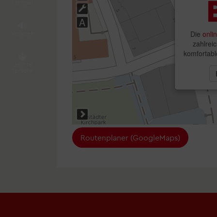
Kontrast
Abfall- und Wertstoffentsorgung
Vorlesen
Bevölkerungsschutz
Leichte
Straßeninstandhaltung und -beschilderung
Sprache
Routenplaner (GoogleMaps)