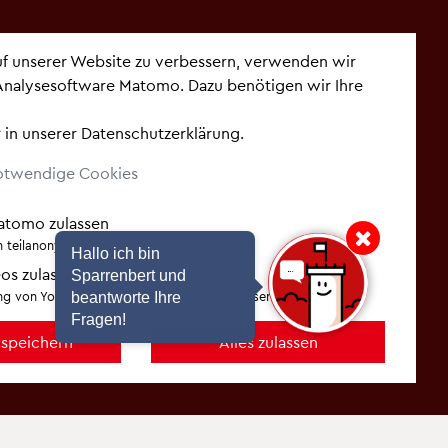
etter
auf unserer Website zu verbessern, verwenden wir
Analysesoftware Matomo. Dazu benötigen wir Ihre
 dem Laufenden -
abonnieren Sie unsere
 in unserer
Datenschutzerklärung
.
otwendige Cookies
Matomo zulassen
Hinweis: Hallo ich bin Sp
 teilanonymisiert erfasst.
Hallo ich bin
os zulassen
Sparrenbert und
g von YouTube, Vimeo und Video.Taxi zulassen.
beantworte Ihre
Fragen!