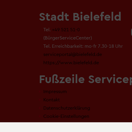
Stadt Bielefeld
Tel.
+49 521 51-0
(BürgerServiceCenter)
Tel. Erreichbarkeit: mo-fr 7.30-18 Uhr
serviceportal@bielefeld.de
https://www.bielefeld.de
Fußzeile Service
Impressum
Kontakt
Datenschutzerklärung
Cookie-Einstellungen
Erklärung zur Barrierefreiheit