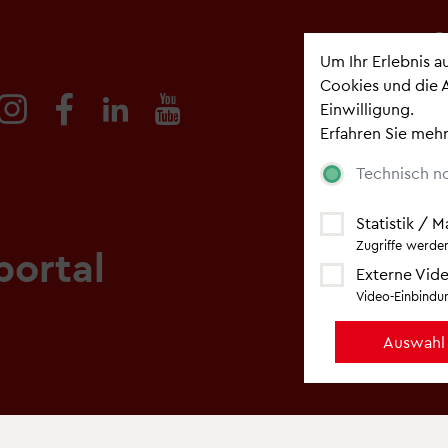
Newsl
Um Ihr Erlebnis 
Cookies und die 
Bleiben Sie auf
Einwilligung.
Newsletter
.
Erfahren Sie mehr
Technisch n
Statistik / 
Zugriffe werden
portal
Externe Vide
Video-Einbindun