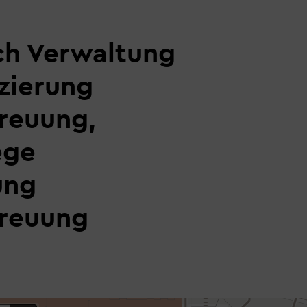
ch Verwaltung
zierung
reuung,
ege
ung
treuung