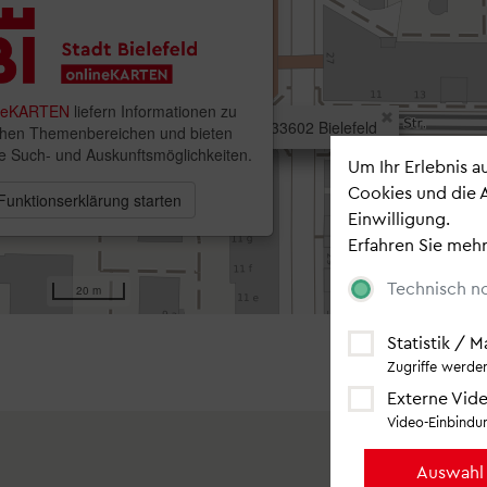
Bleiben Sie auf
Newsletter
.
Um Ihr Erlebnis 
Cookies und die 
portal
Einwilligung.
Erfahren Sie mehr
Technisch n
Statistik / 
Zugriffe werden
Externe Vide
Video-Einbindun