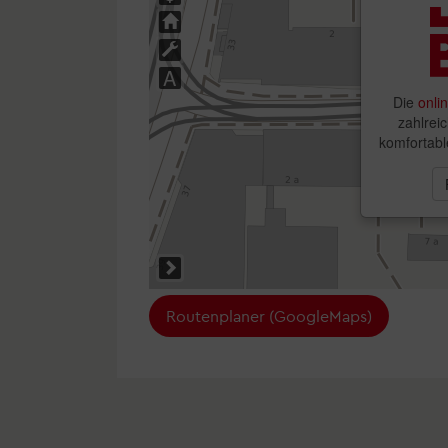
Abfall- und Wertstoffentsorgung
Tel.
+49 521 51-0
(BürgerServiceCenter)
Bevölkerungsschutz
Tel. Erreichbarkeit: mo-fr 7.30-18 Uhr
serviceportal@bielefeld.de
Straßeninstandhaltung und -beschilderung
https://www.bielefeld.de
Fußzeile Service
Impressum
Kontakt
Routenplaner (GoogleMaps)
Datenschutzerklärung
Cookie-Einstellungen
Erklärung zur Barrierefreiheit