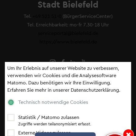
Stadt Bielefeld
Tel.
+49 521 51-0
(BürgerServiceCenter)
Tel. Erreichbarkeit: mo-fr 7.30-18 Uhr
serviceportal@bielefeld.de
https://www.bielefeld.de
Um Ihr Erlebnis auf unserer Website zu verbessern,
verwenden wir Cookies und die Analysesoftware
Matomo. Dazu benötigen wir Ihre Einwilligung.
Fußzeile
Impressum
Erfahren Sie mehr in unserer
Datenschutzerklärung
.
Kontakt
Serviceportal
Technisch notwendige Cookies
Datenschutzerklärung
Cookie-Einstellungen
Statistik / Matomo zulassen
Erklärung zur Barrierefreiheit
Zugriffe werden teilanonymisiert erfasst.
Externe Videos zulassen