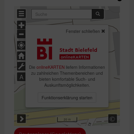
Routenplaner (GoogleMaps)