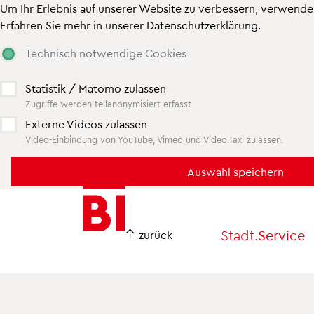
Um Ihr Erlebnis auf unserer Website zu verbessern, verwende
Erfahren Sie mehr in unserer
Datenschutzerklärung
.
Technisch notwendige Cookies
Statistik / Matomo zulassen
Zugriffe werden teilanonymisiert erfasst.
Externe Videos zulassen
Video-Einbindung von YouTube, Vimeo und Video.Taxi zulassen.
Inhalt
Menü
anspringen
anspringen
Stadt.
Service
zurück
Mein Serviceportal
Oberbürgermeisterin
Bauen
Kultur
Kultur