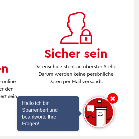
 dem Laufenden -
abonnieren Sie unsere
Sicher sein
en
Datenschutz steht an oberster Stelle.
Darum werden keine persönliche
 online
Daten per Mail versandt.
er den
ert sein.
Hinweis: Hallo ich bin Sp
Hallo ich bin
Sparrenbert und
beantworte Ihre
Fragen!